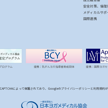
安全対策、倫理
メディカルサポ
国際連携
プログラム
提携：乳がんヨガ指導者育成団体
提携：国際ヨガセ
CAPTCHAによって保護されており、Googleの
プライバシーポリシー
と
利用規約