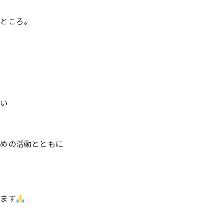
いところ。
ない
ための活動とともに
います