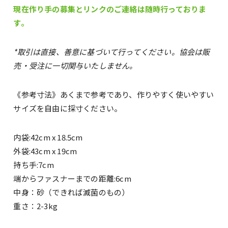
現在作り手の募集とリンクのご連絡は随時行っておりま
す。
*取引は直接、善意に基づいて行ってください。協会は販
売・受注に一切関与いたしません。
《参考寸法》あくまで参考であり、作りやすく使いやすい
サイズを自由に採寸ください。
内袋:42cm x 18.5cm
外袋:43cm x 19cm
持ち手:7cm
端からファスナーまでの距離:6cm
中身：砂（できれば滅菌のもの）
重さ：2-3kg