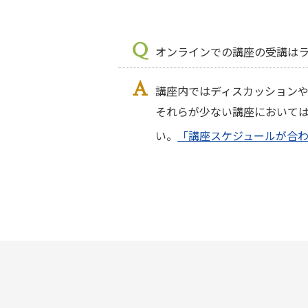
Q
オンラインでの講座の受講は
A
講座内ではディスカッション
それらが少ない講座において
い。
「講座スケジュールが合